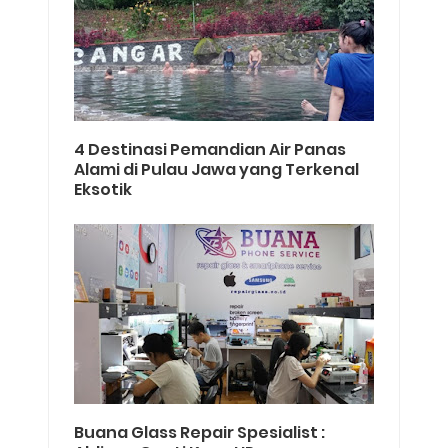
4 Destinasi Pemandian Air Panas
Alami di Pulau Jawa yang Terkenal
Eksotik
Buana Glass Repair Spesialist :