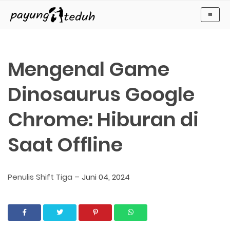
Payung Teduh
≡
Mengenal Game
Dinosaurus Google
Chrome: Hiburan di
Saat Offline
Penulis Shift Tiga
–
Juni 04, 2024