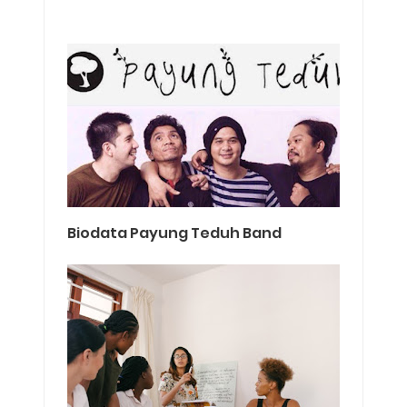
Biodata Payung Teduh Band