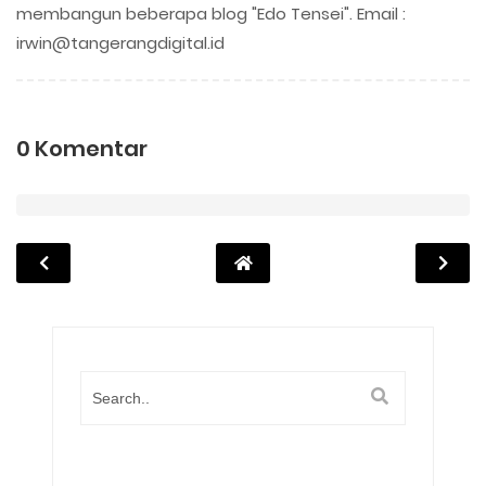
membangun beberapa blog "Edo Tensei". Email :
irwin@tangerangdigital.id
0 Komentar
Popula
Posts