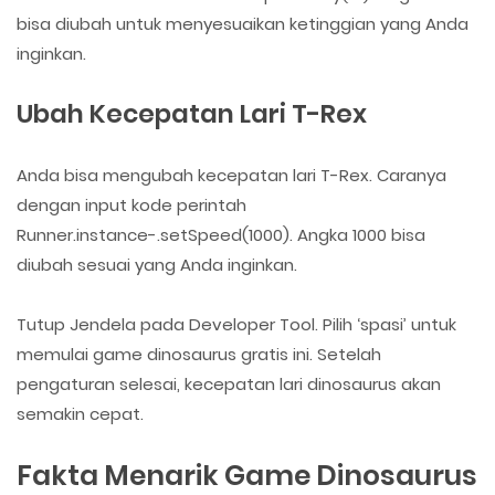
bisa diubah untuk menyesuaikan ketinggian yang Anda
inginkan.
Ubah Kecepatan Lari T-Rex
Anda bisa mengubah kecepatan lari T-Rex. Caranya
dengan input kode perintah
Runner.instance-.setSpeed(1000). Angka 1000 bisa
diubah sesuai yang Anda inginkan.
Tutup Jendela pada Developer Tool. Pilih ‘spasi’ untuk
memulai game dinosaurus gratis ini. Setelah
pengaturan selesai, kecepatan lari dinosaurus akan
semakin cepat.
Fakta Menarik Game Dinosaurus