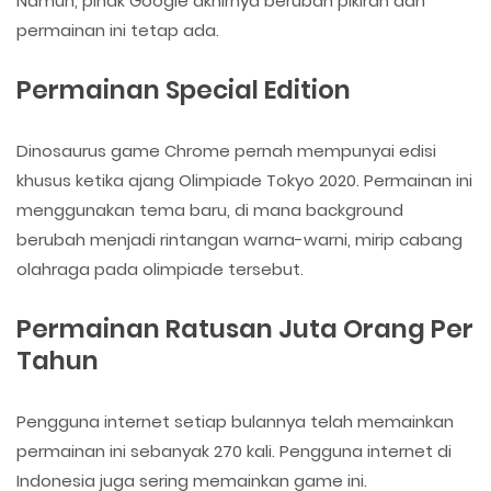
Namun, pihak Google akhirnya berubah pikiran dan
permainan ini tetap ada.
Permainan Special Edition
Dinosaurus game Chrome pernah mempunyai edisi
khusus ketika ajang Olimpiade Tokyo 2020. Permainan ini
menggunakan tema baru, di mana background
berubah menjadi rintangan warna-warni, mirip cabang
olahraga pada olimpiade tersebut.
Permainan Ratusan Juta Orang Per
Tahun
Pengguna internet setiap bulannya telah memainkan
permainan ini sebanyak 270 kali. Pengguna internet di
Indonesia juga sering memainkan game ini.