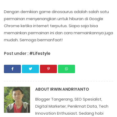
Dengan demikian game dinosaurus adalah salah satu
permainan menyenangkan untuk hiburan di Google
Chrome ketika internet terputus. Siapa saja bisa
memainkan permainan ini dan cara memainkannya juga
mudah. Semoga bermanfaat!
Post under :
#Lifestyle
ABOUT
IRWIN ANDRIYANTO
Blogger Tangerang, SEO Spesialist,
Digital Marketer, Penikmat Data, Tech
Innovation Enthusiast. Sedang hobi