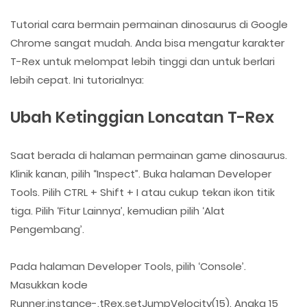
Tutorial cara bermain permainan dinosaurus di Google
Chrome sangat mudah. Anda bisa mengatur karakter
T-Rex untuk melompat lebih tinggi dan untuk berlari
lebih cepat. Ini tutorialnya:
Ubah Ketinggian Loncatan T-Rex
Saat berada di halaman permainan game dinosaurus.
Klinik kanan, pilih “Inspect”. Buka halaman Developer
Tools. Pilih CTRL + Shift + I atau cukup tekan ikon titik
tiga. Pilih ‘Fitur Lainnya’, kemudian pilih ‘Alat
Pengembang’.
Pada halaman Developer Tools, pilih ‘Console’.
Masukkan kode
Runner.instance-.tRex.setJumpVelocity(15). Angka 15