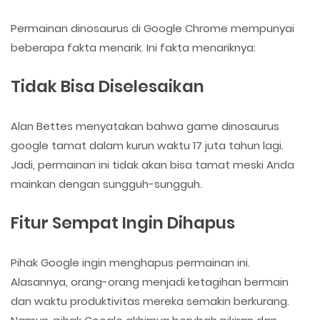
Permainan dinosaurus di Google Chrome mempunyai
beberapa fakta menarik. Ini fakta menariknya:
Tidak Bisa Diselesaikan
Alan Bettes menyatakan bahwa game dinosaurus
google tamat dalam kurun waktu 17 juta tahun lagi.
Jadi, permainan ini tidak akan bisa tamat meski Anda
mainkan dengan sungguh-sungguh.
Fitur Sempat Ingin Dihapus
Pihak Google ingin menghapus permainan ini.
Alasannya, orang-orang menjadi ketagihan bermain
dan waktu produktivitas mereka semakin berkurang.