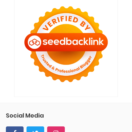
Social Media