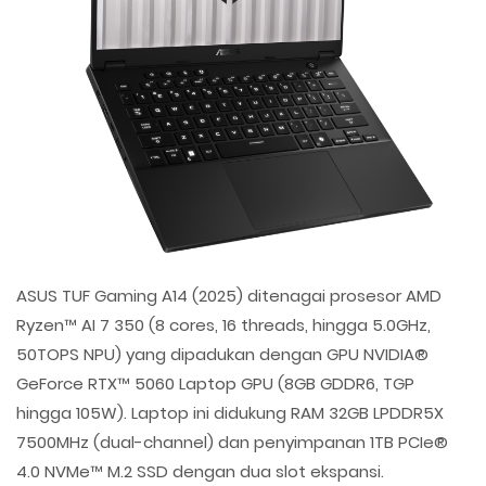
ASUS TUF Gaming A14 (2025) ditenagai prosesor AMD
Ryzen™ AI 7 350 (8 cores, 16 threads, hingga 5.0GHz,
50TOPS NPU) yang dipadukan dengan GPU NVIDIA®
GeForce RTX™ 5060 Laptop GPU (8GB GDDR6, TGP
hingga 105W). Laptop ini didukung RAM 32GB LPDDR5X
7500MHz (dual-channel) dan penyimpanan 1TB PCIe®
4.0 NVMe™ M.2 SSD dengan dua slot ekspansi.