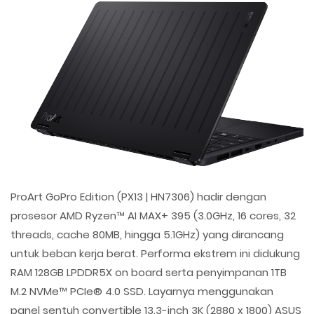
ProArt GoPro Edition (PX13 | HN7306) hadir dengan
prosesor AMD Ryzen™ AI MAX+ 395 (3.0GHz, 16 cores, 32
threads, cache 80MB, hingga 5.1GHz) yang dirancang
untuk beban kerja berat. Performa ekstrem ini didukung
RAM 128GB LPDDR5X on board serta penyimpanan 1TB
M.2 NVMe™ PCIe® 4.0 SSD. Layarnya menggunakan
panel sentuh convertible 13.3-inch 3K (2880 x 1800) ASUS