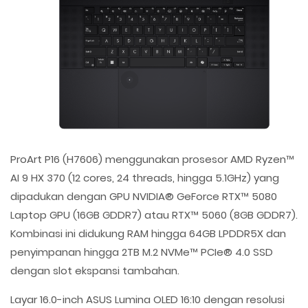
ProArt P16 (H7606) menggunakan prosesor AMD Ryzen™
AI 9 HX 370 (12 cores, 24 threads, hingga 5.1GHz) yang
dipadukan dengan GPU NVIDIA® GeForce RTX™ 5080
Laptop GPU (16GB GDDR7) atau RTX™ 5060 (8GB GDDR7).
Kombinasi ini didukung RAM hingga 64GB LPDDR5X dan
penyimpanan hingga 2TB M.2 NVMe™ PCIe® 4.0 SSD
dengan slot ekspansi tambahan.
Layar 16.0-inch ASUS Lumina OLED 16:10 dengan resolusi