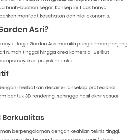
ga buah-buahan segar. Konsep ini tidak hanya
erikan manfaat kesehatan dan nilai ekonomis.
Garden Asri?
rcaya, Jogja Garden Asri memiliki pengalaman panjang
i rumah tinggal hingga area komersial. Berikut
mempercayakan proyek mereka:
tif
 dengan melibatkan desainer lansekap profesional.
m bentuk 3D rendering, sehingga hasil akhir sesuai
l Berkualitas
 taman berpengalaman dengan keahlian teknis tinggi.
am, kayu ulin, hingga tanaman hias tropis) dipilih