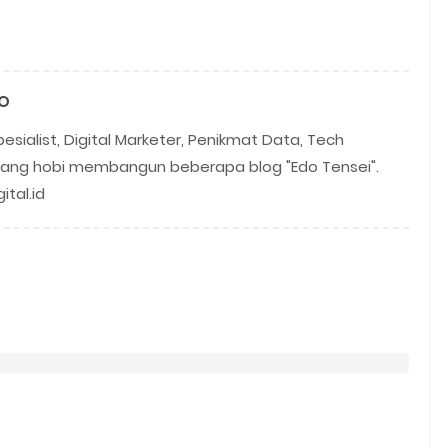
TO
sialist, Digital Marketer, Penikmat Data, Tech
edang hobi membangun beberapa blog "Edo Tensei".
tal.id