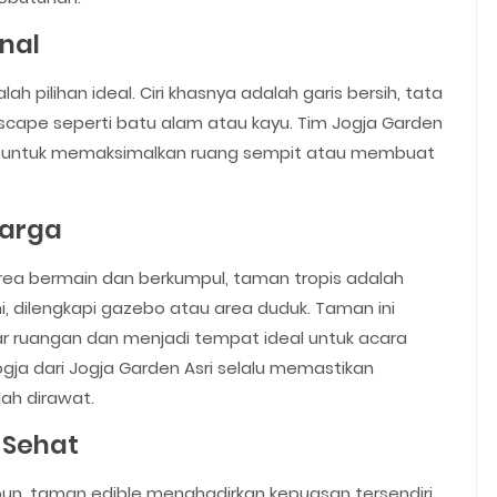
nal
ah pilihan ideal. Ciri khasnya adalah garis bersih, tata
scape seperti batu alam atau kayu. Tim Jogja Garden
n untuk memaksimalkan ruang sempit atau membuat
uarga
ea bermain dan berkumpul, taman tropis adalah
mi, dilengkapi gazebo atau area duduk. Taman ini
ar ruangan dan menjadi tempat ideal untuk acara
gja dari Jogja Garden Asri selalu memastikan
ah dirawat.
 Sehat
n, taman edible menghadirkan kepuasan tersendiri.