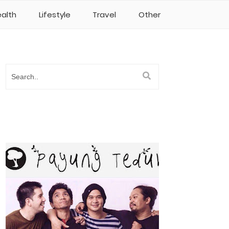
alth
Lifestyle
Travel
Other
Popular
Posts